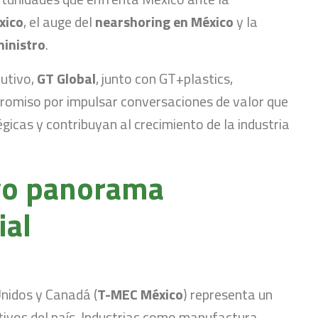
xico
, el auge del
nearshoring en México
y la
ministro
.
cutivo,
GT Global
, junto con GT+plastics,
promiso por impulsar conversaciones de valor que
gicas y contribuyan al crecimiento de la industria
vo panorama
ial
Unidos y Canadá (
T-MEC México
) representa un
ivos del país. Industrias como manufactura,