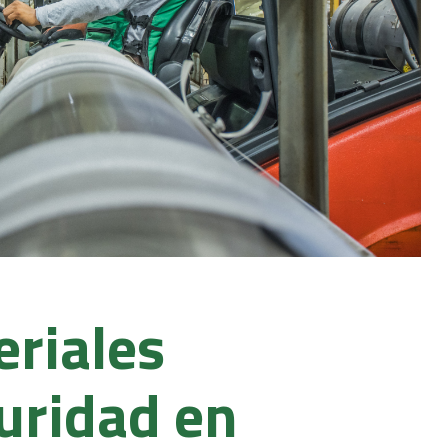
riales
guridad en